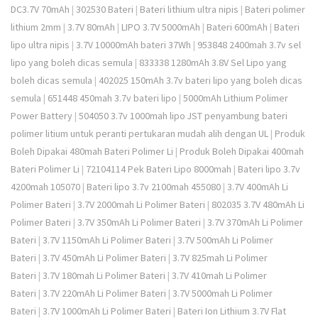
DC3.7V 70mAh
|
302530 Bateri
|
Bateri lithium ultra nipis
|
Bateri polimer
lithium 2mm
|
3.7V 80mAh
|
LIPO 3.7V 5000mAh
|
Bateri 600mAh
|
Bateri
lipo ultra nipis
|
3.7V 10000mAh bateri 37Wh
|
953848 2400mah 3.7v sel
lipo yang boleh dicas semula
|
833338 1280mAh 3.8V Sel Lipo yang
boleh dicas semula
|
402025 150mAh 3.7v bateri lipo yang boleh dicas
semula
|
651448 450mah 3.7v bateri lipo
|
5000mAh Lithium Polimer
Power Battery
|
504050 3.7v 1000mah lipo JST penyambung bateri
polimer litium untuk peranti pertukaran mudah alih dengan UL
|
Produk
Boleh Dipakai 480mah Bateri Polimer Li
|
Produk Boleh Dipakai 400mah
Bateri Polimer Li
|
72104114 Pek Bateri Lipo 8000mah
|
Bateri lipo 3.7v
4200mah 105070
|
Bateri lipo 3.7v 2100mah 455080
|
3.7V 400mAh Li
Polimer Bateri
|
3.7V 2000mah Li Polimer Bateri
|
802035 3.7V 480mAh Li
Polimer Bateri
|
3.7V 350mAh Li Polimer Bateri
|
3.7V 370mAh Li Polimer
Bateri
|
3.7V 1150mAh Li Polimer Bateri
|
3.7V 500mAh Li Polimer
Bateri
|
3.7V 450mAh Li Polimer Bateri
|
3.7V 825mah Li Polimer
Bateri
|
3.7V 180mah Li Polimer Bateri
|
3.7V 410mah Li Polimer
Bateri
|
3.7V 220mAh Li Polimer Bateri
|
3.7V 5000mah Li Polimer
Bateri
|
3.7V 1000mAh Li Polimer Bateri
|
Bateri Ion Lithium 3.7V Flat