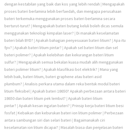
dengan kestabilan yang baik dan kos yang lebih rendah
|
Mengapakah
proses bateri berlamina lebih berfaedah, dan mengapa perusahaan
bateri terkemuka menggunakan proses bateri berlamina secara
berturut-turut?
|
Mengapakah bateri butang keluli boleh dicas semula
menggunakan teknologi kimpalan laser?
|
Di manakah keselamatan
bateri bilah BYD?
|
Apakah bahagian penyesuaian bateri litium?
|
Apa itu
fpv?
|
Apakah bateri litium pintar?
|
Apakah sel bateri litium dan sel
bateri polimer?
|
Apakah kelebihan dan kekurangan bateri litium
sulfur?
|
Mengapakah semua bekalan kuasa mudah alih menggunakan
bateri polimer litium?
|
Apakah klasifikasi bot elektrik?
|
Mana yang
lebih baik, bateri litium, bateri graphene atau bateri asid
plumbum?
|
Analisis perkara utama dalam reka bentuk modul bateri
litium fleksibel
|
Apakah bateri 18650? Apakah perbezaan antara bateri
18650 dan bateri litium pek lembut?
|
Apakah bateri litium
pintar?
|
Apakah kesan ingatan bateri?
|
Prinsip kerja bateri litium besi
fosfat
|
Kebaikan dan keburukan bateri ion litium polimer
|
Perbezaan
antara sambungan siri dan selari bateri
|
Bagaimanakah ciri
keselamatan ion litium dicapai?
|
Masalah biasa dan penjelasan bateri