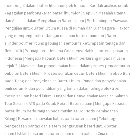
membonjol dalam bateri litium-ion pek lembut
|
Kaedah analisis untuk
kegagalan pembongkaran bateri litium-ion
|
Sepuluh Masalah Utama
dan Analisis dalam Pengeluaran Bateri Litium
|
Perbandingan Piawaian
Pengujian untuk Bateri Litium Kuasa di Rumah dan Luar Negara
|
Faktor
yang mempengaruhi rintangan dalaman bateri litium-ion
|
Bateri
silinder polimer litium: gabungan sempurna ketumpatan tenaga dan
fleksibiliti
|
Perniagaan丨Jenama Cina menyerlahkan potensi pasaran
Indonesia
|
Mengapa kapasiti bateri litium berkurangan pada musim
sejuk？
|
Masalah dan penyelesaian biasa dalam proses pencampuran
buburan bateri litium
|
Proses suntikan cecair bateri litium
|
Sebab Burr
pada Tiang dan Penyelesaian Bateri Litium
|
Punca dan penyelesaian
buih seramik dan pertindihan yang lemah dalam telinga elektrod
mesin salutan bateri litium
|
Fungsi dan Penyelesaian Masalah Salutan
Tepi Seramik AT9 pada Kutub Positif Bateri Litium
|
Mengapa kapasiti
bateri litium berkurangan pada musim sejuk
|
Notis Pemindahan
Kilang
|
Kesan dan kawalan habuk pada bateri litium
|
Teknologi
pengecasan pantas dan sistem pengurusan bateri untuk bateri
litium
|
Istilah biasa untuk bateri litium dalam bahasa Cina dan