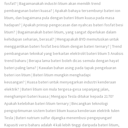
fosfat?
|
Bagaimanakah industri litium akan memilih trend
pembangunan bateri kuasa?
|
Apakah bahaya tersembunyi bateri ion
litium, dan bagaimana pula dengan bateri litium kuasa pada masa
hadapan?
|
Apakah prinsip pengecasan dan nyahcas bateri fosfat besi
litium?
|
Bagaimanakah bateri litium, yang sangat diperlukan dalam
kehidupan seharian, berasal?
|
Mengapakah BYD memutuskan untuk
menggantikan bateri fosfat besi litium dengan bateri ternary?
|
Trend
pembangunan teknikal yang berkaitan elektrolit bateri litium 5 Analisis
trend baharu
|
Berapa lama bateri boleh dicas semula dengan hayat
bateri paling lama?
|
Kawalan bahan asing pada tapak pengeluaran
bateri ion litium
|
Bateri litium mungkin menghadapi
keusangan?
|
Kuasa bateri untuk menyegarkan industri kenderaan
elektrik?
|
Bateri litium ion mula tergesa-gesa sepanjang jalan,
menghampiri bateri kuasa
|
Mengapa Tesla ditukar kepada 2170?
Apakah kelebihan bateri litium ternary
|
Bincangkan teknologi
pengoptimuman sistem bateri litium kuasa kenderaan elektrik tulen
Tesla
|
Bateri natrium sulfur dijangka menembusi pengepungan!
Kapasiti versi baharu adalah 4 kali lebih tinggi daripada bateri litium,