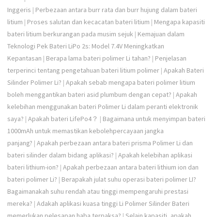
Inggeris
|
Perbezaan antara burr rata dan burr hujung dalam bateri
litium
|
Proses salutan dan kecacatan bateri litium
|
Mengapa kapasiti
bateri litium berkurangan pada musim sejuk
|
Kemajuan dalam
Teknologi Pek Bateri LiPo 2s: Model 7.4V Meningkatkan
Kepantasan
|
Berapa lama bateri polimer Li tahan?
|
Penjelasan
terperinci tentang pengetahuan bateri litium polimer
|
Apakah Bateri
Silinder Polimer Li?
|
Apakah sebab mengapa bateri polimer litium
boleh menggantikan bateri asid plumbum dengan cepat?
|
Apakah
kelebihan menggunakan bateri Polimer Li dalam peranti elektronik
saya?
|
Apakah bateri LifePo4？
|
Bagaimana untuk menyimpan bateri
1000mAh untuk memastikan kebolehpercayaan jangka
panjang?
|
Apakah perbezaan antara bateri prisma Polimer Li dan
bateri silinder dalam bidang aplikasi?
|
Apakah kelebihan aplikasi
bateri lithium-ion?
|
Apakah perbezaan antara bateri lithium ion dan
bateri polimer Li?
|
Berapakah julat suhu operasi bateri polimer LI?
Bagaimanakah suhu rendah atau tinggi mempengaruhi prestasi
mereka?
|
Adakah aplikasi kuasa tinggi Li Polimer Silinder Bateri
memerlukan pelesapan haba terpaksa?
|
Selain kapasiti, apakah