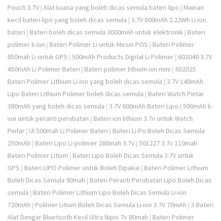
Pouch 3.7V
|
Alat kuasa yang boleh dicas semula bateri lipo
|
Mainan
kecil bateri lipo yang boleh dicas semula
|
3.7V 600mAh 2.22Wh Li ion
bateri
|
Bateri boleh dicas semula 3000mAh untuk elektronik
|
Bateri
polimer li ion
|
Bateri Polimer Li untuk Mesin POS
|
Bateri Polimer
850mah Li untuk GPS
|
500mAh Products Digital Li Polimer
|
602040 3.7V
450mAh Li Polimer Bateri
|
Bateri polimer lithium ion mini
|
602025
Bateri Polimer Lithium Li-Ion yang boleh dicas semula
|
3.7V 140mAh
Lipo Bateri Lithium Polimer boleh dicas semula
|
Bateri Watch Pintar
380mAh yang boleh dicas semula
|
3.7V 600mAh Bateri Lipo
|
500mAh li-
ion untuk peranti perubatan
|
Bateri ion lithium 3.7v untuk Watch
Pintar
|
Ul 500mah Li Polimer Bateri
|
Bateri Li-Po Boleh Dicas Semula
250mAh
|
Bateri Lipo Li-polimer 280mah 3.7v
|
501227 3.7v 110mah
Bateri Polimer Litium
|
Bateri Lipo Boleh Dicas Semula 3.7V untuk
GPS
|
Bateri LIPO Polimer untuk Boleh Dipakai
|
Bateri Polimer Lithium
Boleh Dicas Semula 90mah
|
Bateri Peranti Perubatan Lipo Boleh Dicas
semula
|
Bateri Polimer Lithium Lipo Boleh Dicas Semula Li-ion
720mAh
|
Polimer Litium Boleh Dicas Semula Li-ion 3.7V 70mAh
|
3 Bateri
Alat Dengar Bluetooth Kecil Ultra Nipis 7v 80mah
|
Bateri Polimer