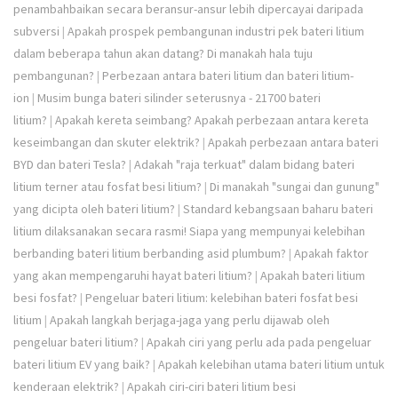
penambahbaikan secara beransur-ansur lebih dipercayai daripada
subversi
|
Apakah prospek pembangunan industri pek bateri litium
dalam beberapa tahun akan datang? Di manakah hala tuju
pembangunan?
|
Perbezaan antara bateri litium dan bateri litium-
ion
|
Musim bunga bateri silinder seterusnya - 21700 bateri
litium?
|
Apakah kereta seimbang? Apakah perbezaan antara kereta
keseimbangan dan skuter elektrik?
|
Apakah perbezaan antara bateri
BYD dan bateri Tesla?
|
Adakah "raja terkuat" dalam bidang bateri
litium terner atau fosfat besi litium?
|
Di manakah "sungai dan gunung"
yang dicipta oleh bateri litium?
|
Standard kebangsaan baharu bateri
litium dilaksanakan secara rasmi! Siapa yang mempunyai kelebihan
berbanding bateri litium berbanding asid plumbum?
|
Apakah faktor
yang akan mempengaruhi hayat bateri litium?
|
Apakah bateri litium
besi fosfat?
|
Pengeluar bateri litium: kelebihan bateri fosfat besi
litium
|
Apakah langkah berjaga-jaga yang perlu dijawab oleh
pengeluar bateri litium?
|
Apakah ciri yang perlu ada pada pengeluar
bateri litium EV yang baik?
|
Apakah kelebihan utama bateri litium untuk
kenderaan elektrik?
|
Apakah ciri-ciri bateri litium besi