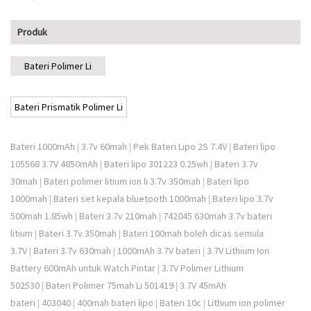
Produk
Bateri Polimer Li
Bateri Prismatik Polimer Li
Bateri 1000mAh
|
3.7v 60mah
|
Pek Bateri Lipo 2S 7.4V
|
Bateri lipo
105568 3.7V 4850mAh
|
Bateri lipo 301223 0.25wh
|
Bateri 3.7v
30mah
|
Bateri polimer litium ion li 3.7v 350mah
|
Bateri lipo
1000mah
|
Bateri set kepala bluetooth 1000mah
|
Bateri lipo 3.7v
500mah 1.85wh
|
Bateri 3.7v 210mah
|
742045 630mah 3.7v bateri
litium
|
Bateri 3.7v 350mah
|
Bateri 100mah boleh dicas semula
3.7V
|
Bateri 3.7v 630mah
|
1000mAh 3.7V bateri
|
3.7V Lithium Ion
Battery 600mAh untuk Watch Pintar
|
3.7V Polimer Lithium
502530
|
Bateri Polimer 75mah Li 501419
|
3.7V 45mAh
bateri
|
403040
|
400mah bateri lipo
|
Bateri 10c
|
Lithium ion polimer