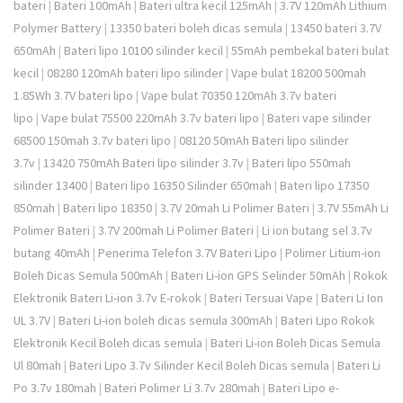
bateri
|
Bateri 100mAh
|
Bateri ultra kecil 125mAh
|
3.7V 120mAh Lithium
Polymer Battery
|
13350 bateri boleh dicas semula
|
13450 bateri 3.7V
650mAh
|
Bateri lipo 10100 silinder kecil
|
55mAh pembekal bateri bulat
kecil
|
08280 120mAh bateri lipo silinder
|
Vape bulat 18200 500mah
1.85Wh 3.7V bateri lipo
|
Vape bulat 70350 120mAh 3.7v bateri
lipo
|
Vape bulat 75500 220mAh 3.7v bateri lipo
|
Bateri vape silinder
68500 150mah 3.7v bateri lipo
|
08120 50mAh Bateri lipo silinder
3.7v
|
13420 750mAh Bateri lipo silinder 3.7v
|
Bateri lipo 550mah
silinder 13400
|
Bateri lipo 16350 Silinder 650mah
|
Bateri lipo 17350
850mah
|
Bateri lipo 18350
|
3.7V 20mah Li Polimer Bateri
|
3.7V 55mAh Li
Polimer Bateri
|
3.7V 200mah Li Polimer Bateri
|
Li ion butang sel 3.7v
butang 40mAh
|
Penerima Telefon 3.7V Bateri Lipo
|
Polimer Litium-ion
Boleh Dicas Semula 500mAh
|
Bateri Li-ion GPS Selinder 50mAh
|
Rokok
Elektronik Bateri Li-ion 3.7v E-rokok
|
Bateri Tersuai Vape
|
Bateri Li Ion
UL 3.7V
|
Bateri Li-ion boleh dicas semula 300mAh
|
Bateri Lipo Rokok
Elektronik Kecil Boleh dicas semula
|
Bateri Li-ion Boleh Dicas Semula
Ul 80mah
|
Bateri Lipo 3.7v Silinder Kecil Boleh Dicas semula
|
Bateri Li
Po 3.7v 180mah
|
Bateri Polimer Li 3.7v 280mah
|
Bateri Lipo e-