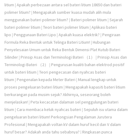
litium
|
Apakah perbezaan antara sel bateri litium 18650 dan bateri
polimer litium?
|
Mengapakah sumber kuasa mudah alih mula
menggunakan bateri polimer litium?
|
Bateri polimer litium
|
Sejarah
bateri polimer litium
|
Teori bateri polimer litium
|
Aplikasi bateri
lipo
|
Penggunaan Bateri Lipo
|
Apakah kuasa elektrik?
|
Pengiraan
Formula Reka Bentuk untuk Telinga Bateri Litium!
|
Hubungan
Penyelesaian Umum untuk Reka Bentuk Dimensi Plat Kutub Bateri
Silinder
|
Prinsip Asas dan Terminologi Bateri （1）
|
Prinsip Asas dan
Terminologi Bateri （2）
|
Pengurusan kualiti bahan elektrod positif
untuk bateri litium
|
Teori pengecasan dan nyahcas bateri
litium
|
Pengenalan kepada Meter Bateri
|
Manual lengkap untuk
proses pengeluaran bateri litium
|
Mengapakah kapasiti bateri litium
berkurangan pada musim sejuk? Akhirnya, seseorang boleh
menjelaskan!
|
Peta kecacatan dalaman sel penggulungan bateri
litium
|
Cara membaca keluk nyahcas bateri
|
Sepuluh isu utama dalam
pengeluaran bateri litium! Perkongsian Pengalaman Jurutera
Profesional
|
Mengapakah voltan kV dalam huruf kecil dan V dalam
huruf besar? Adakah anda tahu sebabnya?
|
Ringkasan punca