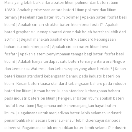
Mana yang lebih baik antara bateri litium polimer dan bateri litium
18650
|
Apakah perbezaan antara bateri litium polimer dan litium
ternary
|
Keselamatan bateri litium polimer
|
Apakah bateri fosfat besi
litium?
|
Apakah ciri-ciri struktur bateri litium besi fosfat?
|
Apakah
bateri graphene?
|
Kenapa bateri dron tidak boleh bertahan lebih dari
30 minit
|
Sejauh manakah basikal elektrik standard kebangsaan
baharu itu boleh berjalan?
|
Apakah ciri-ciri bateri litium besi
fosfat?
|
Apakah sistem penyimpanan tenaga bagi bateri fosfat besi
litium?
|
Adakah hanya terdapat satu bateri ternary antara era Ningde
dan kemuncak Waterma dan kebankrapan yang akan berlaku?
|
Kesan
bateri kuasa standard kebangsaan baharu pada industri bateri ion
litium
|
Kesan bateri kuasa standard kebangsaan baharu pada industri
bateri ion litium
|
Kesan bateri kuasa standard kebangsaan baharu
pada industri bateri ion litium
|
Pengeluar bateri litium: apakah bateri
fosfat besi litium
|
Bagaimana untuk memanjangkan hayat bateri
litium?
|
Bagaimana untuk menjadikan bateri lebih selamat? Industri:
penambahbaikan secara beransur-ansur lebih dipercayai daripada
subversi
|
Bagaimana untuk menjadikan bateri lebih selamat? Industri: