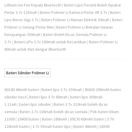
Lithium Ion Fon Kepala Bluetooth
|
Bateri Lipo Peranti Boleh Dipakai
Pintar 3.7v 125mah
|
Bateri Polimer Li Kamera Pintar VR 3.7v
|
Bateri
Lipo Berus Gigi 3.7v
|
Bateri Polimer Li Mainan Elektrik 50mah
|
Bateri
Polimer Li Gelang Pintar Mini
|
Bateri Polimer Li Bekalan Haiwan
Kesayangan 250mah
|
Bateri Boleh Dicas Semula Polimer Li
3.7v
|
Bateri LiPo 3.7v 180mah untuk Kecantikan
|
Bateri Polimer Li
80mah untuk Alat dengar Bluetooth
Bateri Silinder Polimer Li
60180 40mAh bateri
|
Bateri lipo 3.7v 150mah
|
90430 290mAh bateri
silinder kecil
|
Bateri lipo 3.7v 80mah
|
bateri lipo 300mah
1.11wh
|
bateri lipo silinder
|
Bateri 3.7v 210mah boleh dicas
semula
|
Bateri 3.7v 100mah boleh dicas semula
|
Pek bateri litium
13300
|
18400 bateri
|
Bateri 180mAh
|
09130 60mAh bateri
|
3.7V
120mAh bateri
|
3.7v 55mah bateri lipo
|
Bateri 40mAh
|
16500