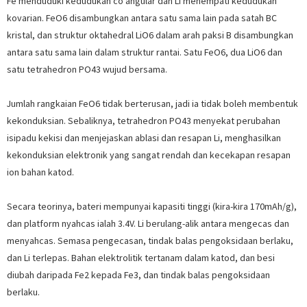
Fe menduduki kedudukan co angular dan Li menempati kedudukan
kovarian. FeO6 disambungkan antara satu sama lain pada satah BC
kristal, dan struktur oktahedral LiO6 dalam arah paksi B disambungkan
antara satu sama lain dalam struktur rantai. Satu FeO6, dua LiO6 dan
satu tetrahedron PO43 wujud bersama.
Jumlah rangkaian FeO6 tidak berterusan, jadi ia tidak boleh membentuk
kekonduksian. Sebaliknya, tetrahedron PO43 menyekat perubahan
isipadu kekisi dan menjejaskan ablasi dan resapan Li, menghasilkan
kekonduksian elektronik yang sangat rendah dan kecekapan resapan
ion bahan katod.
Secara teorinya, bateri mempunyai kapasiti tinggi (kira-kira 170mAh/g),
dan platform nyahcas ialah 3.4V. Li berulang-alik antara mengecas dan
menyahcas. Semasa pengecasan, tindak balas pengoksidaan berlaku,
dan Li terlepas. Bahan elektrolitik tertanam dalam katod, dan besi
diubah daripada Fe2 kepada Fe3, dan tindak balas pengoksidaan
berlaku.