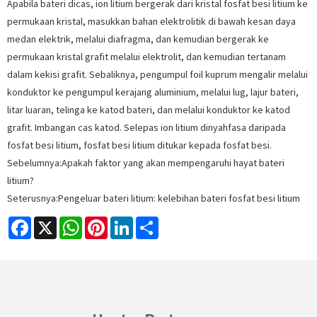
Apabila bateri dicas, ion litium bergerak dari kristal fosfat besi litium ke
permukaan kristal, masukkan bahan elektrolitik di bawah kesan daya
medan elektrik, melalui diafragma, dan kemudian bergerak ke
permukaan kristal grafit melalui elektrolit, dan kemudian tertanam
dalam kekisi grafit. Sebaliknya, pengumpul foil kuprum mengalir melalui
konduktor ke pengumpul kerajang aluminium, melalui lug, lajur bateri,
litar luaran, telinga ke katod bateri, dan melalui konduktor ke katod
grafit. Imbangan cas katod. Selepas ion litium dinyahfasa daripada
fosfat besi litium, fosfat besi litium ditukar kepada fosfat besi.
Sebelumnya:
Apakah faktor yang akan mempengaruhi hayat bateri
litium?
Seterusnya:
Pengeluar bateri litium: kelebihan bateri fosfat besi litium
Facebook
X
WhatsApp
Pinterest
LinkedIn
Share