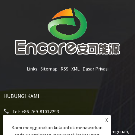
Links
Sitemap
RSS
XML
Dasar Privasi
HUBUNGI KAMI
Tel:
+86-769-81012293
X
E-mel:
niki.li@encorenew.com
Kami menggunakan kuki untuk menawarkan
Alamat:
12# Sanjiang Industry Road, Komuniti Hengquan,