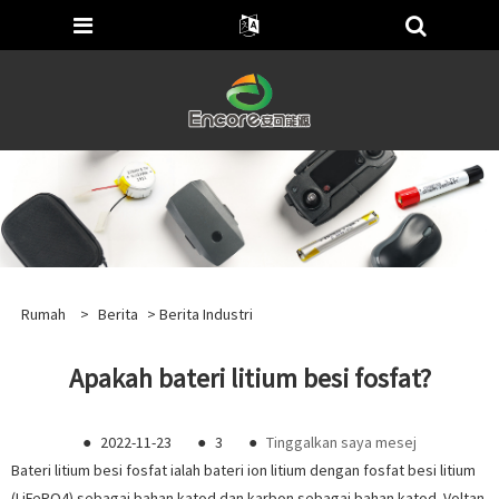
Rumah
>
Berita
>
Berita Industri
Apakah bateri litium besi fosfat?
●
2022-11-23
●
3
●
Tinggalkan saya mesej
Bateri litium besi fosfat ialah bateri ion litium dengan fosfat besi litium
(LiFePO4) sebagai bahan katod dan karbon sebagai bahan katod. Voltan