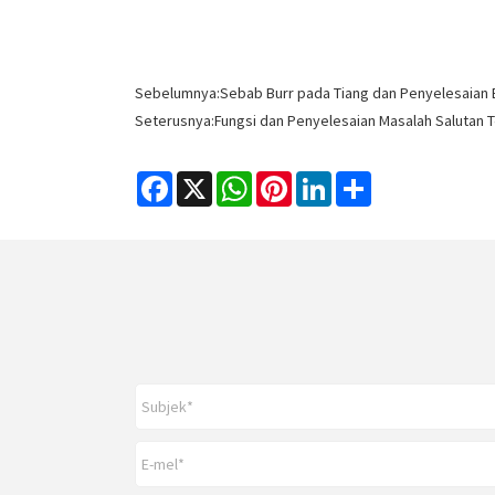
Sebelumnya:
Sebab Burr pada Tiang dan Penyelesaian B
Seterusnya:
Fungsi dan Penyelesaian Masalah Salutan Te
Facebook
X
WhatsApp
Pinterest
LinkedIn
Share