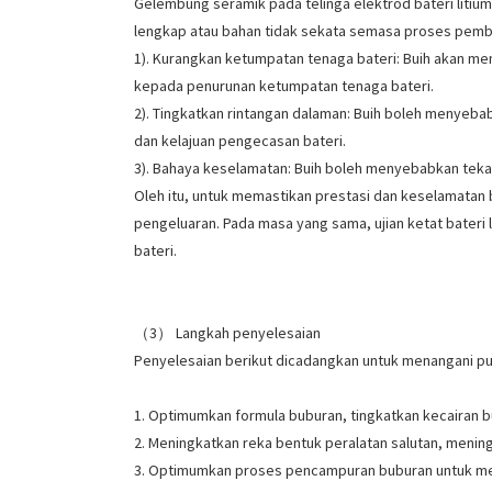
Gelembung seramik pada telinga elektrod bateri litium
lengkap atau bahan tidak sekata semasa proses pembua
1). Kurangkan ketumpatan tenaga bateri: Buih akan m
kepada penurunan ketumpatan tenaga bateri.
2). Tingkatkan rintangan dalaman: Buih boleh menyebab
dan kelajuan pengecasan bateri.
3). Bahaya keselamatan: Buih boleh menyebabkan tekan
Oleh itu, untuk memastikan prestasi dan keselamatan 
pengeluaran. Pada masa yang sama, ujian ketat bateri
bateri.
（3） Langkah penyelesaian
Penyelesaian berikut dicadangkan untuk menangani pun
1. Optimumkan formula buburan, tingkatkan kecairan b
2. Meningkatkan reka bentuk peralatan salutan, meni
3. Optimumkan proses pencampuran buburan untuk me