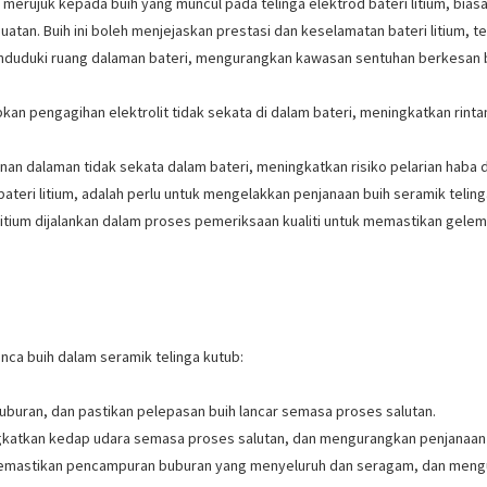
 merujuk kepada buih yang muncul pada telinga elektrod bateri litium, bia
tan. Buih ini boleh menjejaskan prestasi dan keselamatan bateri litium, t
enduduki ruang dalaman bateri, mengurangkan kawasan sentuhan berkesan 
kan pengagihan elektrolit tidak sekata di dalam bateri, meningkatkan rin
an dalaman tidak sekata dalam bateri, meningkatkan risiko pelarian haba d
bateri litium, adalah perlu untuk mengelakkan penjanaan buih seramik tel
 litium dijalankan dalam proses pemeriksaan kualiti untuk memastikan gel
ca buih dalam seramik telinga kutub:
uburan, dan pastikan pelepasan buih lancar semasa proses salutan.
ngkatkan kedap udara semasa proses salutan, dan mengurangkan penjanaan 
mastikan pencampuran buburan yang menyeluruh dan seragam, dan mengu