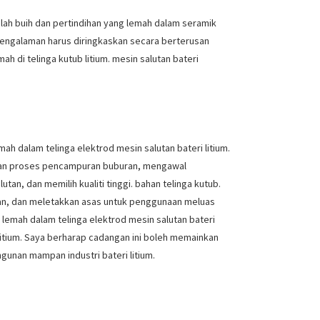
ah buih dan pertindihan yang lemah dalam seramik
n pengalaman harus diringkaskan secara berterusan
di telinga kutub litium. mesin salutan bateri
ah dalam telinga elektrod mesin salutan bateri litium.
kan proses pencampuran buburan, mengawal
n, dan memilih kualiti tinggi. bahan telinga kutub.
ran, dan meletakkan asas untuk penggunaan meluas
 lemah dalam telinga elektrod mesin salutan bateri
litium. Saya berharap cadangan ini boleh memainkan
unan mampan industri bateri litium.