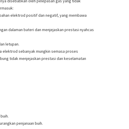
sanya disebabkan oleh pelepasan gas yang tidak
ermasuk:
bahan elektrod positif dan negatif, yang membawa
tangan dalaman bateri dan menjejaskan prestasi nyahcas
an letupan.
inga elektrod sebanyak mungkin semasa proses
embung tidak menjejaskan prestasi dan keselamatan
buih.
rangkan penjanaan buih.