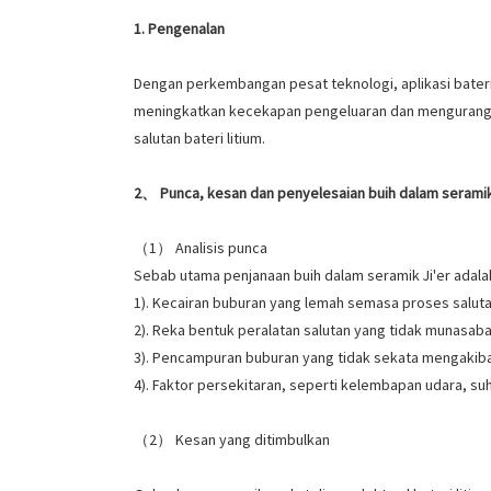
1. Pengenalan
Dengan perkembangan pesat teknologi, aplikasi bateri
meningkatkan kecekapan pengeluaran dan mengurangkan
salutan bateri litium.
2、 Punca, kesan dan penyelesaian buih dalam serami
（1） Analisis punca
Sebab utama penjanaan buih dalam seramik Ji'er adalah
1). Kecairan buburan yang lemah semasa proses salut
2). Reka bentuk peralatan salutan yang tidak munasa
3). Pencampuran buburan yang tidak sekata mengakib
4). Faktor persekitaran, seperti kelembapan udara, suhu
（2） Kesan yang ditimbulkan