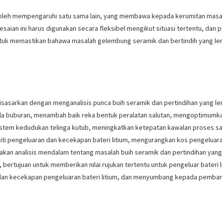
boleh mempengaruhi satu sama lain, yang membawa kepada kerumitan masal
elesaian ini harus digunakan secara fleksibel mengikut situasi tertentu, da
k memastikan bahawa masalah gelembung seramik dan bertindih yang lemah 
disasarkan dengan menganalisis punca buih seramik dan pertindihan yang lem
la buburan, menambah baik reka bentuk peralatan salutan, mengoptimum
tem kedudukan telinga kutub, meningkatkan ketepatan kawalan proses saluta
iti pengeluaran dan kecekapan bateri litium, mengurangkan kos pengelua
ediakan analisis mendalam tentang masalah buih seramik dan pertindihan yang
bertujuan untuk memberikan nilai rujukan tertentu untuk pengeluar bateri 
dan kecekapan pengeluaran bateri litium, dan menyumbang kepada pembang