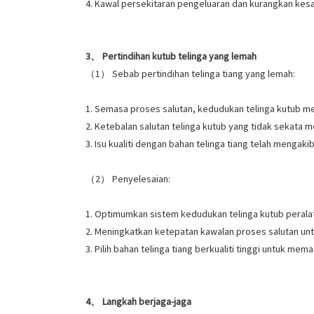
4. Kawal persekitaran pengeluaran dan kurangkan kes
3、 Pertindihan kutub telinga yang lemah
（1） Sebab pertindihan telinga tiang yang lemah:
1. Semasa proses salutan, kedudukan telinga kutub m
2. Ketebalan salutan telinga kutub yang tidak sekata m
3. Isu kualiti dengan bahan telinga tiang telah menga
（2） Penyelesaian:
1. Optimumkan sistem kedudukan telinga kutub peralat
2. Meningkatkan ketepatan kawalan proses salutan un
3. Pilih bahan telinga tiang berkualiti tinggi untuk mem
4、 Langkah berjaga-jaga