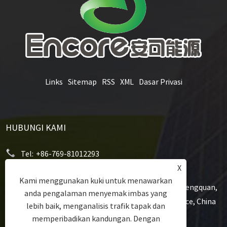
Links
Sitemap
RSS
XML
Dasar Privasi
HUBUNGI KAMI
Tel:
+86-769-81012293
X
E-mel:
niki.li@encorenew.com
Kami menggunakan kuki untuk menawarkan
Alamat:
12# Sanjiang Industry Road, Komuniti Hengquan,
anda pengalaman menyemak imbas yang
Hengli Town, Dongguan City, Guangdong Province, China
lebih baik, menganalisis trafik tapak dan
memperibadikan kandungan. Dengan