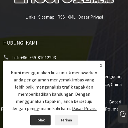
Links
Sitemap
RSS
XML
Dasar Privasi
HUBUNGI KAMI
Tel:
+86-769-81012293
X
E-mel:
niki.li@encorenew.com
Kami menggunakan kuki untuk menawarkan
Alamat:
12# Sanjiang Industry Road, Komuniti Hengquan,
anda pengalaman menyemak imbas yang
Hengli Town, Dongguan City, Guangdong Province, China
lebih baik, menganalisis trafik tapak dan
memperibadikan kandungan. Dengan
menggunakan tapak ini, anda bersetuju
Hak Cipta © 2022 Dongguan Encore Energy Co.,Ltd. - Bateri
dengan penggunaan kuki kami.
Dasar Privasi
Polimer Li, Bateri Prismatik Polimer Li, Bateri Silinder Polimer Li -
Hak Cipta Terpelihara.
Tolak
Terima